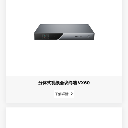
分体式视频会议终端 VX60
了解详情