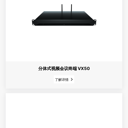
分体式视频会议终端 VX50
了解详情