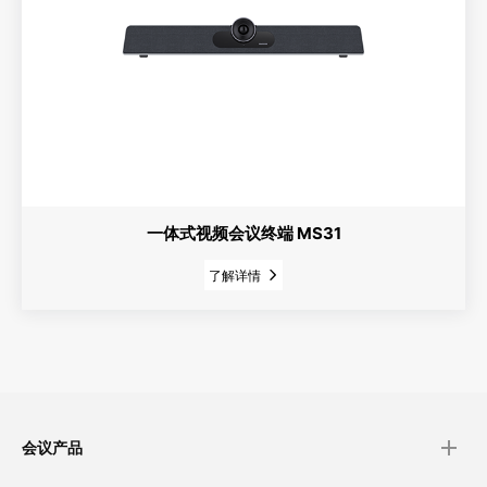
一体式视频会议终端 MS31
了解详情
会议产品