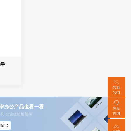
助手
联系
我们
率办公产品也看一看
售后
咨询
凡 会议体验焕新生
详情