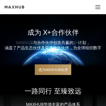
成
为
在线客服
X+合
作
24小时全国热线
400-168-9545
伙
伴
成为 X+合作伙伴
MAXHUB官方服务中心
MAXHUB与合作伙伴创造共赢的X+计划，

涵盖了产品生态伙伴及渠道合作伙伴，为全球组织数字
线下体验店
化转型赋能
MAXHUB 服务官方微博
成为MAXHUB伙伴
MAXHUB 微信公众号
一路同行 至臻致远
MAXHUB凭借丰富的产品体系